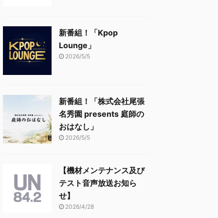
新番組！「Kpop
Lounge」
2026/5/5
新番組！「株式会社尾張
名秀園 presents 庭師の
おはなし」
2026/5/5
【機材メンテナンス及び
テスト音声放送お知ら
せ】
2026/4/28