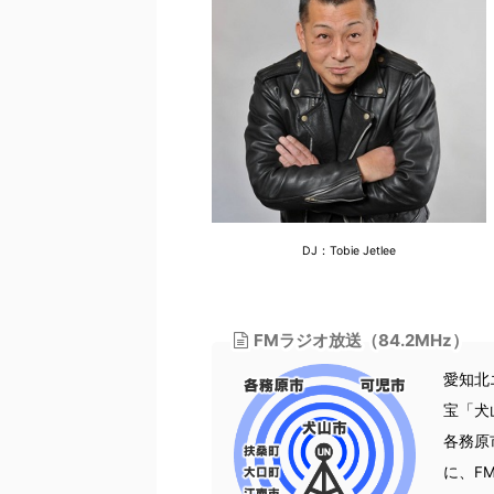
DJ：Tobie Jetlee
FMラジオ放送（84.2MHz）
愛知北エ
宝「犬
各務原
に、F