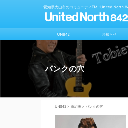
愛知県犬山市のコミュニティFM -United North 84
UN842
お知らせ
パンクの穴
UN842
>
番組表
>
パンクの穴