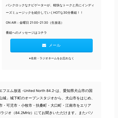
パンクロックなナビゲーターが、軽快なトークと共にインディ
ーズミュージックを
紹介していくHOTな30分番組！！
ON AIR：金曜日 21:00-21:30（生放送）
番組へのメッセージはコチラ
メール
※名前・ラジオネームをお忘れなく
フエム放送 -United North 84.2-は、愛知県犬山市の国
山城」城下町のオープンスタジオから、犬山市をはじめ、
市・可児市・小牧市・扶桑町・大口町・江南市をエリア
Mラジオ（84.2MHz）にてお聞きいただけます。またパソ