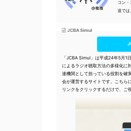
コン・
送では
JCBA Simul
J
「JCBA Simul」は平成24年
によるラジオ聴取方法の多様化に
達機関として担っている役割を確
会が運営するサイトです。こちら
リンクをクリックするだけで、ご