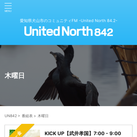
愛知県犬山市のコミュニティFM -United North 84.2-
木曜日
UN842
>
番組表
>
木曜日
月～金
KICK UP【武井孝国】7:00 - 9:00