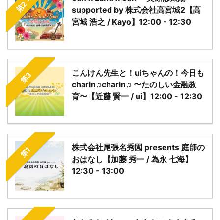
第2・4
supported by 株式会社高宮城2【高
宮城 浩之 / Kayo】12:00 - 12:30
こんけん先生と！uiちゃんの！今日も
第3
charin♫charin♫ 〜たのしい金融教
育〜【近藤 賢一 / ui】12:00 - 12:30
株式会社尾張名秀園 presents 庭師の
第1
おはなし【加藤 秀一 / 為永 七海】
12:30 - 13:00