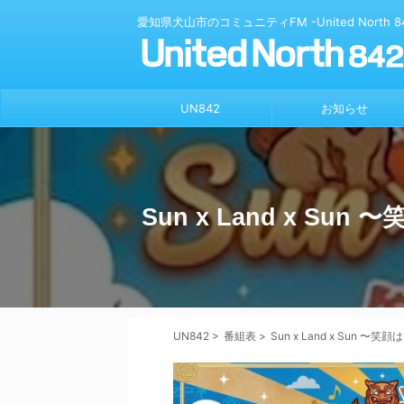
愛知県犬山市のコミュニティFM -United North 84
UN842
お知らせ
Sun x Land x Sun
UN842
>
番組表
>
Sun x Land x Sun 〜笑