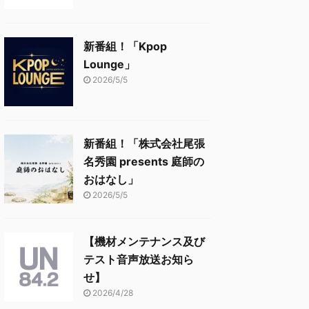
新番組！「Kpop
Lounge」
2026/5/5
新番組！「株式会社尾張
名秀園 presents 庭師の
おはなし」
2026/5/5
【機材メンテナンス及び
テスト音声放送お知ら
せ】
2026/4/28