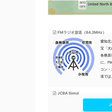
FMラジオ放送（84.2MHz）
愛知北エ
宝「犬
各務原
に、F
コン・
送では
JCBA Simul
J