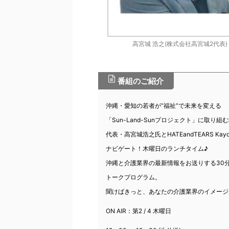
高宮城 浩之(株式会社高宮城2代表)
番組のご紹介
沖縄・愛知の若者が“福祉”で未来を変える
「Sun-Land-Sunプロジェクト」に取り組
代表・高宮城浩之氏と
HATEandTEARS Kay
ナビゲート！木曜日のランチタイム♪
沖縄と介護業界の最新情報をお送りする30
トークプログラム。
聞けばきっと、あなたの介護業界のイメージ
ON AIR：第2 / 4 木曜日