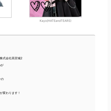
Kayo(HATEandTEARS)
む株式会社高宮城2
o
が
分の
が変わります！